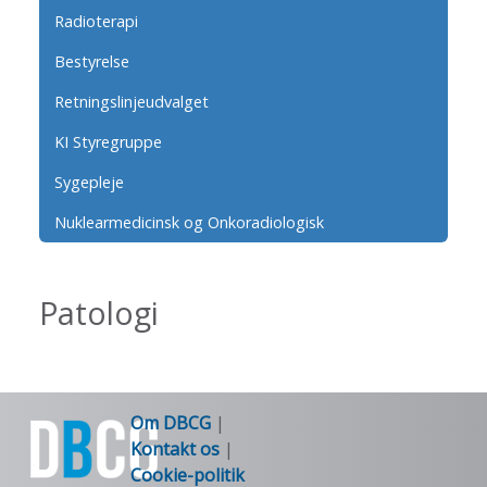
Radioterapi
Bestyrelse
Retningslinjeudvalget
KI Styregruppe
Sygepleje
Nuklearmedicinsk og Onkoradiologisk
Patologi
Om DBCG
|
Kontakt os
|
Cookie-politik