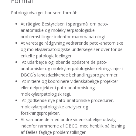
Formål
Patologiudvalget har som formål:
At rådgive Bestyrelsen i spørgsmål om pato-
anatomiske og molekylærpatologiske
problemstillinger indenfor mammapatologi.
At varetage rådgivning vedrørende pato-anatomiske
og molekylærpatologiske undersøgelser over for de
enkelte patologiafdelinger.
At udarbejde og løbende opdatere de pato-
anatomiske og molekylærpatologiske retningslinjer i
DBCG ́s landsdækkende behandlingsprogrammer.
At initiere og koordinere videnskabelige projekter
eller delprojekter i pato-anatomisk og
molekylærpatologisk regi.
At godkende nye pato-anatomiske procedurer,
molekylærpatologiske analyser og
forskningsprojekter.
At samarbejde med andre videnskabelige udvalg
indenfor rammerne af DBCG, med henblik på løsning
af fælles faglige problemstillinger.