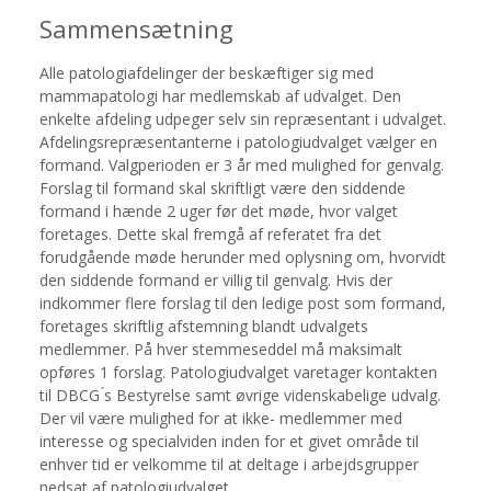
Sammensætning
Alle patologiafdelinger der beskæftiger sig med
mammapatologi har medlemskab af udvalget. Den
enkelte afdeling udpeger selv sin repræsentant i udvalget.
Afdelingsrepræsentanterne i patologiudvalget vælger en
formand. Valgperioden er 3 år med mulighed for genvalg.
Forslag til formand skal skriftligt være den siddende
formand i hænde 2 uger før det møde, hvor valget
foretages. Dette skal fremgå af referatet fra det
forudgående møde herunder med oplysning om, hvorvidt
den siddende formand er villig til genvalg. Hvis der
indkommer flere forslag til den ledige post som formand,
foretages skriftlig afstemning blandt udvalgets
medlemmer. På hver stemmeseddel må maksimalt
opføres 1 forslag. Patologiudvalget varetager kontakten
til DBCG ́s Bestyrelse samt øvrige videnskabelige udvalg.
Der vil være mulighed for at ikke- medlemmer med
interesse og specialviden inden for et givet område til
enhver tid er velkomme til at deltage i arbejdsgrupper
nedsat af patologiudvalget.